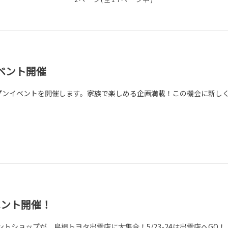
ベント開催
ープンイベントを開催します。家族で楽しめる企画満載！この機会に新し
ベント開催！
ショップが、島根トヨタ出雲店に大集合！5/23-24は出雲店へGO！