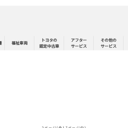
トヨタの
アフター
その他の
種
福祉車両
認定中古車
サービス
サービス
2ページ(全17ページ中)