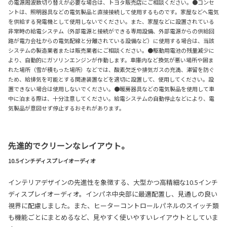
の電源周波数切り替えが必要な場合は、トヨタ販売店にご相談ください。●コンセ
ントは、照明器具などの電気製品と直接接続して使用するものです。家屋などへ電気
を供給する発電機として使用しないでください。また、家屋などに設置されている
非常時の給電システム（外部電源と接続ができる専用設備、外部電源からの供給回
路が電力会社からの電気配線と分離されている設備など）に使用する場合は、当該
システムの製造業者または販売業者にご相談ください。●駆動用電池の残量減少に
より、自動的にガソリンエンジンが作動します。車庫内など換気が悪い場所や囲ま
れた場所（雪が積もった場所）などでは、酸素欠乏や排気ガスの充満、滞留を防ぐ
ため、給排気を可能とする関連装置などを適切に設置して、使用してください。設
置できない場合は使用しないでください。●暖房器具などの電気製品を使用して車
中に泊まる際は、十分注意してください。給電システムの自動停止などにより、電
気製品が意図せず停止するおそれがあります。
先進的でクリーンなレイアウト。
10.5インチディスプレイオーディオ
インテリアデザインの先進性を象徴する、大型かつ高精細な10.5インチ
ディスプレイオーディオ。インパネ中央部に最適配置し、見通しの良い
視界に配慮しました。また、ヒーターコントロールパネルのスイッチ類
も機能ごとにまとめるなど、見やすく使いやすいレイアウトとしていま