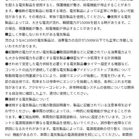
を超える電気製品を使用すると、保護機能が働き、給電機能が停止することがあり
ます。●複数の電気製品に給電する場合、電気製品によっては正常に作動しない可能
性があります。その場合は、単独で電気製品を使用してください。●使用する電気
製品によっては、大きな電流が流れ、瞬間電力が1500Wを超える時があります。こ
の場合、保護機能が働き、給電機能が停止することがあります。
■正しく作動しないおそれがある電気製品
次のようなAC100Vの電気製品は、消費電力の合計が1500W以下でも正常に作動しな
いおそれがあります。
●起動時の電力が大きい電気製品●取扱説明書などに記載されている消費電力より
も大きな供給電力を必要とする電気製品●精密なデータ処理をする計測機器
●きわめて安定した電力供給を必要とする電気製品●タイマー設定する機器など、
コンセントの出力が連続して必要な電気製品●アイドリングストップ条例について
駆動用電池の残量減少などにより、自動でエンジンが始動し、充電を行います。一
部の自治体では、駐車または停車中にエンジンを始動した場合、条例にふれる可能
性があります。アクセサリーコンセント、非常時給電システムの使用については関係
する自治体に確認した上で、適切に使用してください。
■接続する電気製品について
●使用する電気製品に付属の取扱説明書や、製品に記載されている注意事項を必ず
お守りください。●車両の状態によっては、一時的に給電機能が停止することがあ
ります。●工場出荷時、車両側の電源周波数は、50Hzに設定されています。コンセ
ントと電源周波数が異なる電気製品を使用しないでください。誤作動や故障などの
原因になるおそれがあります。電気製品によっては、電源周波数の切り替え（50/60
Hz）機能があるので、車両と電気製品の電源周波数を同じにしてください。車両側