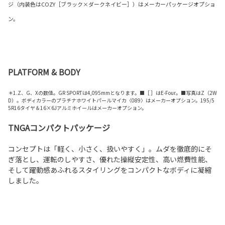
ジ（内装色はCOZY［ブラック×ダークネイビー］）はメーカーパッケージオプショ
ン。
PLATFORM & BODY
＊1.Z、G、Xの数値。GR SPORTは4,095mmとなります。■［ ］はE-Four。■
写真は
Z
（
2W
D
）。ボディカラーのプラチナホワイトパールマイカ
〈089〉
はメーカーオプション。
195/5
5R16
タイヤ＆
16×6J
アルミホイールはメーカーオプション。
TNGAコンパクトパッケージ
コンセプトは「軽く、小さく、扱いやすく」。ムダを徹底的にそ
ぎ落とし、運転のしやすさ、優れた操縦安定性、高い燃費性能、
そして躍動感あふれるスタイリングをコンパクトなボディに凝縮
しました。