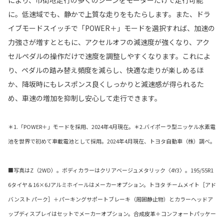
により、市街地走行の多くのシーンをモーターだけで走行可能
に。低速域でも、静かで上質な走りをもたらします。また、ドラ
イブモードスイッチで「POWER＋」モードを選択すれば、加速の
力強さが増すとともに、アクセルオフの減速度が強くなり、アク
セルペダルの操作だけで速度を調整しやすくなります。これによ
り、ペダルの踏み替え頻度を減らし、快適な走りが楽しめるほ
か、降坂時にもレスポンス良くしっかりと減速感が得られるた
め、車速の増加を抑制し安心して走行できます。
＊1.「POWER＋」モードを採用、2024年4月現在。＊2.バイポーラ型ニッケル水素電
池を世界で初めて車載電池として採用。2024年4月現在、トヨタ自動車（株）調べ。
■写真はZ（2WD）。ボディカラーはクリアベージュメタリック〈4Y3〉。195/55R1
6タイヤ＆16×6Jアルミホイールはメーカーオプション。トヨタ チームメイト［アド
バンスト パーク］＋パーキングサポートブレーキ（周囲静止物）とカラーヘッドア
ップディスプレイはセットでメーカーオプション。合成皮革＋コンフォートパッケー