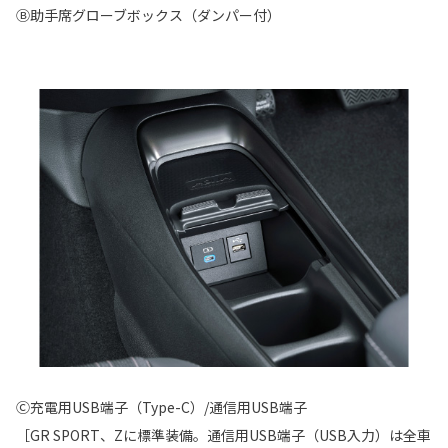
Ⓑ助手席グローブボックス（ダンパー付）
Ⓒ充電用USB端子（Type-C）/通信用USB端子
［GR SPORT、Zに標準装備。通信用USB端子（USB入力）は全車