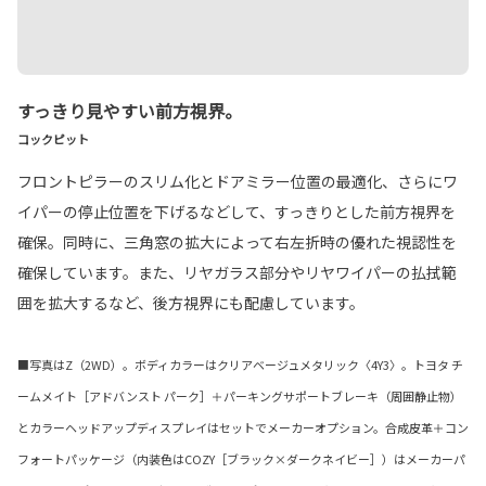
すっきり見やすい前方視界。
コックピット
フロントピラーのスリム化とドアミラー位置の最適化、さらにワ
イパーの停止位置を下げるなどして、すっきりとした前方視界を
確保。同時に、三角窓の拡大によって右左折時の優れた視認性を
確保しています。また、リヤガラス部分やリヤワイパーの払拭範
囲を拡大するなど、後方視界にも配慮しています。
■写真はZ（2WD）。ボディカラーはクリアベージュメタリック〈4Y3〉。トヨタ チ
ームメイト［アドバンスト パーク］＋パーキングサポートブレーキ（周囲静止物）
とカラーヘッドアップディスプレイはセットでメーカーオプション。合成皮革＋コン
フォートパッケージ（内装色はCOZY［ブラック×ダークネイビー］）はメーカーパ