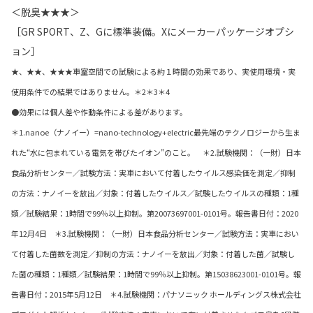
＜脱臭★★★＞
［GR SPORT、Z、Gに標準装備。Xにメーカーパッケージオプシ
ョン］
★、★★、★★★車室空間での試験による約１時間の効果であり、実使用環境・実
使用条件での結果ではありません。＊2＊3＊4
●効果には個人差や作動条件による差があります。
＊1.nanoe（ナノイー）=nano-technology+electric最先端のテクノロジーから生ま
れた“水に包まれている電気を帯びたイオン”のこと。 ＊2.試験機関：（一財）日本
食品分析センター／試験方法：実車において付着したウイルス感染価を測定／抑制
の方法：ナノイーを放出／対象：付着したウイルス／試験したウイルスの種類：1種
類／試験結果：1時間で99％以上抑制。第20073697001-0101号。報告書日付：2020
年12月4日 ＊3.試験機関：（一財）日本食品分析センター／試験方法：実車におい
て付着した菌数を測定／抑制の方法：ナノイーを放出／対象：付着した菌／試験し
た菌の種類：1種類／試験結果：1時間で99％以上抑制。第15038623001-0101号。報
告書日付：2015年5月12日 ＊4.試験機関：パナソニック ホールディングス株式会社