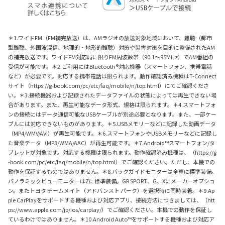
＊1.ワイドFM（FM補完放送）は、AMラジオの放送対象地域において、難聴（都市
型難聴、外国波混信、地理的・地形的難聴）対策や災害対策を目的に整備されたAM
の補完放送です。ワイドFM対応局に限りFM周波数帯（90.1〜95MHz）でAM番組の
受信が可能です。＊2.ご利用にはBluetooth®対応機器（スマートフォン、携帯電話
など）が必要です。対応する携帯電話は限られます。動作確認済み機種はT-Connect
サイト（https://g-book.com/pc/etc/faq/mobile/n/top.html）にてご確認くださ
い。＊3.接続機器および記録されたデータファイルの状態によっては再生できない場
合があります。また、再生可能なデータ形式、規格は限られます。＊4.スマートフォ
ンの接続にはデータ通信可能なUSBケーブルが別途必要となります。また、一部ケー
ブルには対応できないものがあります。＊5.USBメモリーなどに記録した動画データ
（MP4/WMV/AVI）が再生可能です。＊6.スマートフォンやUSBメモリーなどに記録し
た音楽データ（MP3/WMA/AAC）が再生可能です。＊7.Android™スマートフォン/タ
ブレットが対象です。対応する機種は限られます。動作確認済み機種は、（https://g
-book.com/pc/etc/faq/mobile/n/top.html）でご確認ください。ただし、本機での
動作を保証するものではありません。＊8.バックガイドモニターは全車に標準装備。
パノラミックビューモニターはZに標準装備。GR SPORT、G、Xにメーカーオプショ
ン。またトヨタ チームメイト（アドバンスト パーク）を選択時に同時装着。＊9.Ap
ple CarPlayをサポートする機種および対応アプリ、接続方法につきましては、（htt
ps://www.apple.com/jp/ios/carplay/）でご確認ください。本機での動作を保証し
ているわけではありません。＊10.Android Auto™をサポートする機種および対応ア