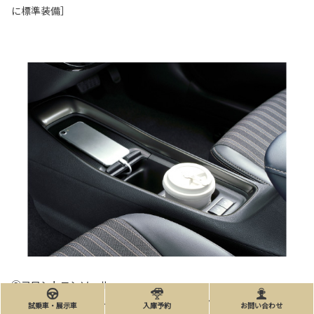
に標準装備］
Ⓓフロントコンソール
（スライド式スマホトレイ/カップホルダー2個付）
試乗車・展示車
入庫予約
お問い合わせ