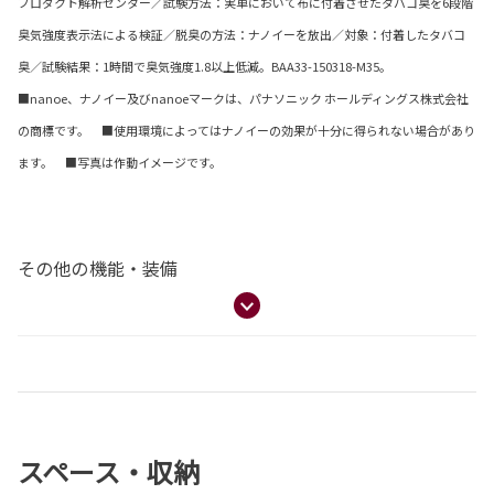
プロダクト解析センター／試験方法：実車において布に付着させたタバコ臭を6段階
臭気強度表示法による検証／脱臭の方法：ナノイーを放出／対象：付着したタバコ
臭／試験結果：1時間で臭気強度1.8以上低減。BAA33-150318-M35。
■nanoe、ナノイー及びnanoeマークは、パナソニック ホールディングス株式会社
の商標です。 ■使用環境によってはナノイーの効果が十分に得られない場合があり
ます。 ■写真は作動イメージです。
その他の機能・装備
スペース・収納