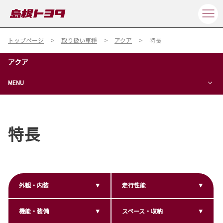
トップページ
取り扱い車種
アクア
特長
アクア
MENU
特長
外観・内装
走行性能
機能・装備
スペース・収納