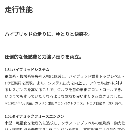
走行性能
ハイブリッドの走りに、ゆとりと快感を。
圧倒的な低燃費と力強い走りを両立。
1.5Lハイブリッドシステム
電気系・機械系損失を大幅に低減し、ハイブリッド世界トップレベル
＊
の低燃費を実現。また、システム出力を向上し、アクセル操作に対す
1
るレスポンスを高めることで、クルマを意のままにコントロールでき、
いつまでも走っていたくなるような気持ち良い走りを両立させました。
＊1.2024年4月現在。ガソリン乗用車コンパクトクラス。トヨタ自動車（株）調べ。
1.5Lダイナミックフォースエンジン
小型・軽量化を徹底的に追求し、クラストップレベルの低燃費・動力性
能・環境性能を発揮する1.5Lエンジンを搭載。高速燃焼により熱効率の