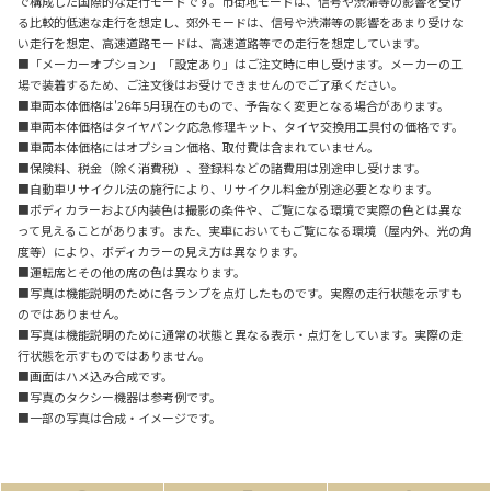
で構成した国際的な走行モードです。市街地モードは、信号や渋滞等の影響を受け
る比較的低速な走行を想定し、郊外モードは、信号や渋滞等の影響をあまり受けな
い走行を想定、高速道路モードは、高速道路等での走行を想定しています。
■「メーカーオプション」「設定あり」はご注文時に申し受けます。メーカーの工
場で装着するため、ご注文後はお受けできませんのでご了承ください。
■車両本体価格は'26年5月現在のもので、予告なく変更となる場合があります。
■車両本体価格はタイヤパンク応急修理キット、タイヤ交換用工具付の価格です。
■車両本体価格にはオプション価格、取付費は含まれていません。
■保険料、税金（除く消費税）、登録料などの諸費用は別途申し受けます。
■自動車リサイクル法の施行により、リサイクル料金が別途必要となります。
■ボディカラーおよび内装色は撮影の条件や、ご覧になる環境で実際の色とは異な
って見えることがあります。また、実車においてもご覧になる環境（屋内外、光の角
度等）により、ボディカラーの見え方は異なります。
■運転席とその他の席の色は異なります。
■写真は機能説明のために各ランプを点灯したものです。実際の走行状態を示すも
のではありません。
■写真は機能説明のために通常の状態と異なる表示・点灯をしています。実際の走
行状態を示すものではありません。
■画面はハメ込み合成です。
■写真のタクシー機器は参考例です。
■一部の写真は合成・イメージです。